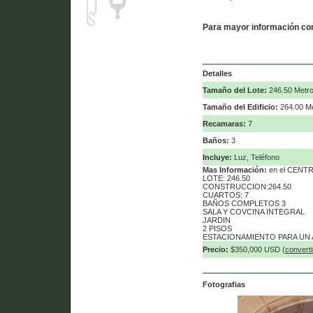
Para mayor información con
Detalles
Tamaño del Lote:
246.50 Metr
Tamaño del Edificio:
264.00 M
Recamaras:
7
Baños:
3
Incluye:
Luz, Teléfono
Mas Información:
en el CENT
LOTE: 246.50
CONSTRUCCION:264.50
CUARTOS: 7
BAÑOS COMPLETOS 3
SALA Y COVCINA INTEGRAL
JARDIN
2 PISOS
ESTACIONAMIENTO PARA UN
Precio:
$350,000 USD (
convertir
Fotografias