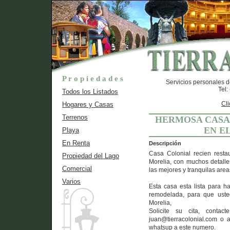
P r o p i e d a d e s
Servicios personales d
Tel
Todos los Listados
Cli
Hogares y Casas
Terrenos
HERMOSA CASA
EN E
Playa
En Renta
Descripción
Casa Colonial recien restau
Propiedad del Lago
Morelia, con muchos detalle
Comercial
las mejores y tranquilas areas
Varios
Esta casa esta lista para ha
remodelada, para que usted
Morelia,
Solicite su cita, contac
juan@tierracolonial.com o 
whatsup a este numero.