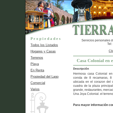
P r o p i e d a d e s
Servicios personales d
Tel
Todos los Listados
Cli
Hogares y Casas
Terrenos
Casa Colonial en e
Playa
Descripción
En Renta
Hermosa casa Colonial en e
Propiedad del Lago
consta de 8 recamaras, 8 
ubicada en el corazon del c
Comercial
cuadra de la plaza principal
Varios
grande, restaurantes, mercad
Una Joya Colonial. el terreno
Para mayor información con