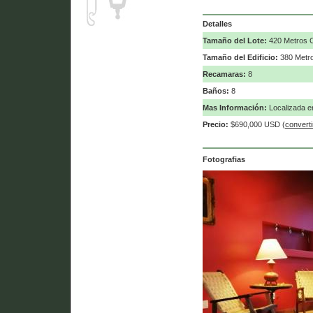
Detalles
Tamaño del Lote:
420 Metros 
Tamaño del Edificio:
380 Metr
Recamaras:
8
Baños:
8
Mas Información:
Localizada e
Precio:
$690,000 USD (
convertir
Fotografias